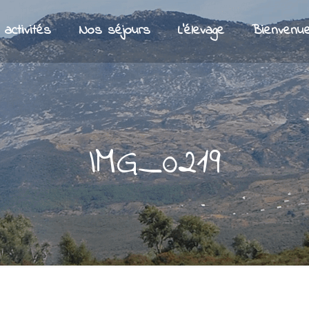
activités
Nos séjours
L’élevage
Bienvenu
IMG_0219