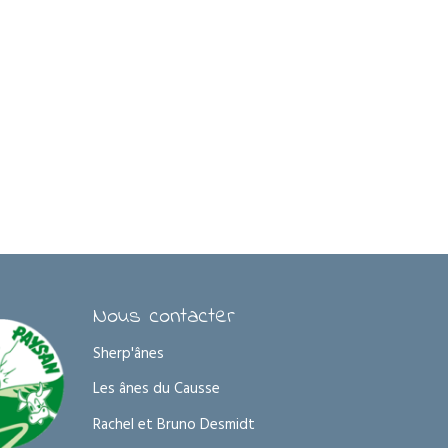
Nous contacter
Sherp'ânes
Les ânes du Causse
Rachel et Bruno Desmidt